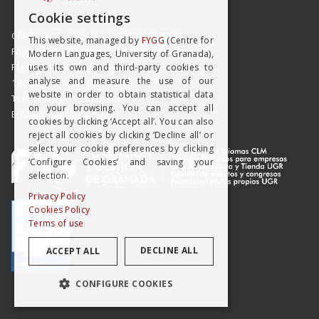
SPANISH
Cookie settings
ENGISH
CENTRO DE LENGUAS MODERNAS (UGR)
This website, managed by
FYGG
(Centre for
Formación y Gestión de Granada SLMP
Modern Languages, University of Granada),
Placeta del Hospicio Viejo s/n
uses its own and third-party cookies to
analyse and measure the use of our
18009 GRANADA (ESPAÑA)
website in order to obtain statistical data
Teléfono: (+34) 958 215 660
on your browsing. You can accept all
Email: info@clm.ugr.es
cookies by clicking ‘Accept all’. You can also
reject all cookies by clicking ‘Decline all’ or
select your cookie preferences by clicking
‘Configure Cookies’ and saving your
selection.
Privacy Policy
Cookies Policy
Terms of use
DECLINE ALL
ACCEPT ALL
CONFIGURE COOKIES