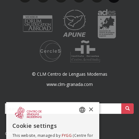
© CLM Centro de Lenguas Modernas
www.clm-granada.com
Buscar:
×
SPANISH
Cookie settings
ENGISH
CENTRO DE LENGUAS MODERNAS (UGR)
This website, managed by
FYGG
(Centre for