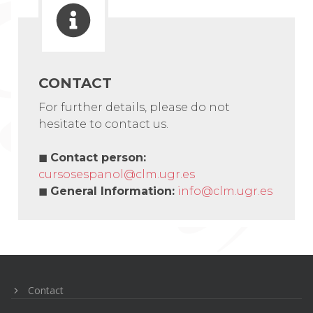
CONTACT
For further details, please do not
hesitate to contact us.
◼
Contact person
:
cursosespanol@clm.ugr.es
◼
General Information
:
info@clm.ugr.es
Navegación
de
entradas
Contact