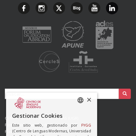
Buscar:
×
SPANISH
Gestionar Cookies
CENTRO DE LENGUAS MODERNAS (UGR)
ENGISH
Formación y Gestión de Granada SLMP
Este sitio web, gestionado por
FYGG
(Centro de Lenguas Modernas, Universidad
Placeta del Hospicio Viejo s/n