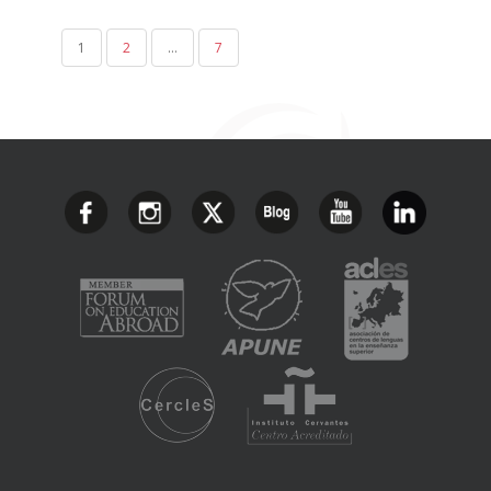
1
2
…
7