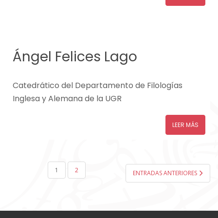
Ángel Felices Lago
Catedrático del Departamento de Filologías
Inglesa y Alemana de la UGR
LEER MÁS
PAGINACIÓN
1
2
ENTRADAS ANTERIORES
DE
ENTRADAS