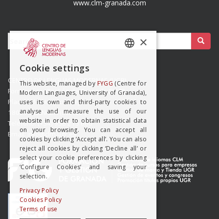
www.clm-granada.com
Buscar:
×
SPANISH
Cookie settings
ENGISH
CENTRO DE LENGUAS MODERNAS (UGR)
This website, managed by
FYGG
(Centre for
Formación y Gestión de Granada SLMP
Modern Languages, University of Granada),
Placeta del Hospicio Viejo s/n
uses its own and third-party cookies to
analyse and measure the use of our
18009 GRANADA (ESPAÑA)
website in order to obtain statistical data
Teléfono: (+34) 958 215 660
on your browsing. You can accept all
Email: info@clm.ugr.es
cookies by clicking ‘Accept all’. You can also
reject all cookies by clicking ‘Decline all’ or
select your cookie preferences by clicking
‘Configure Cookies’ and saving your
selection.
Privacy Policy
Cookies Policy
Terms of use