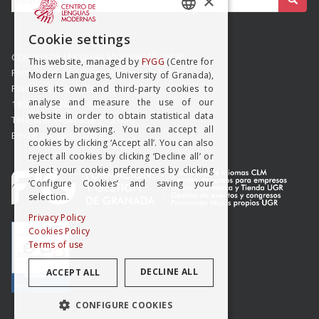
×
SPANISH
Cookie settings
ENGISH
CENTRO DE LENGUAS MODERNAS (UGR)
This website, managed by
FYGG
(Centre for
Formación y Gestión de Granada SLMP
Modern Languages, University of Granada),
Placeta del Hospicio Viejo s/n
uses its own and third-party cookies to
analyse and measure the use of our
18009 GRANADA (ESPAÑA)
website in order to obtain statistical data
Teléfono: (+34) 958 215 660
on your browsing. You can accept all
Email: info@clm.ugr.es
cookies by clicking ‘Accept all’. You can also
reject all cookies by clicking ‘Decline all’ or
select your cookie preferences by clicking
‘Configure Cookies’ and saving your
selection.
Privacy Policy
Cookies Policy
Terms of use
DECLINE ALL
ACCEPT ALL
CONFIGURE COOKIES