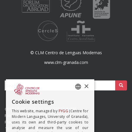
© CLM Centro de Lenguas Modernas
www.clm-granada.com
Buscar:
×
SPANISH
Cookie settings
ENGISH
CENTRO DE LENGUAS MODERNAS (UGR)
This website, managed by
FYGG
(Centre for
Formación y Gestión de Granada SLMP
Modern Languages, University of Granada),
Placeta del Hospicio Viejo s/n
uses its own and third-party cookies to
analyse and measure the use of our
18009 GRANADA (ESPAÑA)