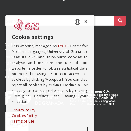
Buscar:
×
SPANISH
Cookie settings
ENGISH
CENTRO DE LENGUAS MODERNAS (UGR)
This website, managed by
FYGG
(Centre for
Formación y Gestión de Granada SLMP
Modern Languages, University of Granada),
Placeta del Hospicio Viejo s/n
uses its own and third-party cookies to
analyse and measure the use of our
18009 GRANADA (ESPAÑA)
website in order to obtain statistical data
Teléfono: (+34) 958 215 660
on your browsing. You can accept all
Email: info@clm.ugr.es
cookies by clicking ‘Accept all’. You can also
reject all cookies by clicking ‘Decline all’ or
select your cookie preferences by clicking
‘Configure Cookies’ and saving your
selection.
Privacy Policy
Cookies Policy
Terms of use