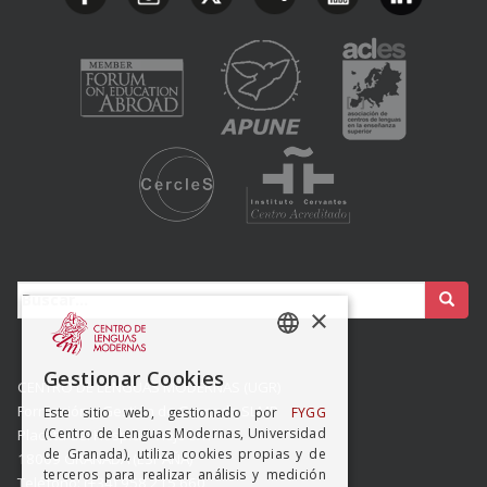
Buscar:
×
SPANISH
Gestionar Cookies
CENTRO DE LENGUAS MODERNAS (UGR)
ENGISH
Formación y Gestión de Granada SLMP
Este sitio web, gestionado por
FYGG
(Centro de Lenguas Modernas, Universidad
Placeta del Hospicio Viejo s/n
de Granada), utiliza cookies propias y de
18009 GRANADA (ESPAÑA)
terceros para realizar análisis y medición
Teléfono: (+34) 958 215 660