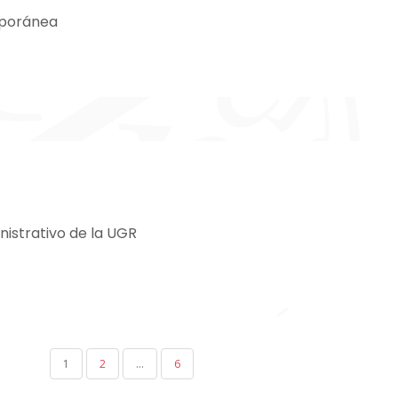
mporánea
istrativo de la UGR
1
2
…
6