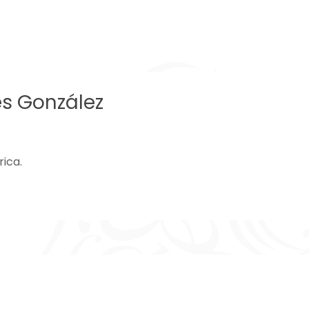
s González
ica.