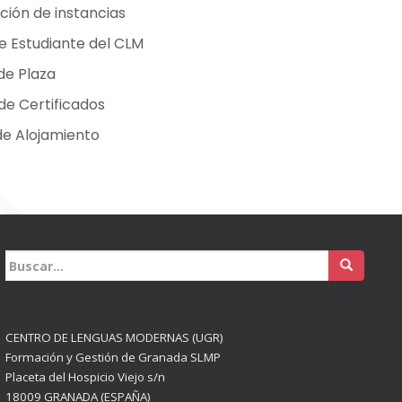
ción de instancias
e Estudiante del CLM
de Plaza
 de Certificados
de Alojamiento
Buscar:
CENTRO DE LENGUAS MODERNAS (UGR)
Formación y Gestión de Granada SLMP
Placeta del Hospicio Viejo s/n
18009 GRANADA (ESPAÑA)