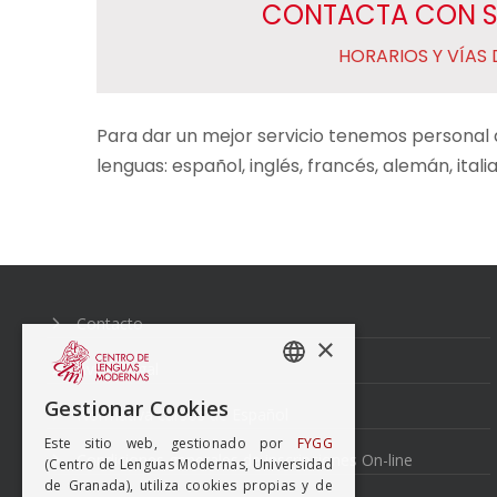
CONTACTA CON S
HORARIOS Y VÍAS
Para dar un mejor servicio tenemos personal 
lenguas: español, inglés, francés, alemán, itali
Navegación
de
entradas
Contacto
×
Aviso Legal
SPANISH
Gestionar Cookies
Normativa cursos de Español
ENGISH
Este sitio web, gestionado por
FYGG
Condiciones generales de inscripciones On-line
(Centro de Lenguas Modernas, Universidad
de Granada), utiliza cookies propias y de