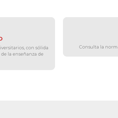
O
Consulta la norma
versitarios, con sólida
o de la enseñanza de