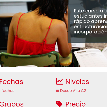
Este curso a 
estudiantes i
rápido aprendi
estructuració
incorporación
Fechas
Niveles
 fechas
◼ Desde A1 a C2
Grupos
Precio