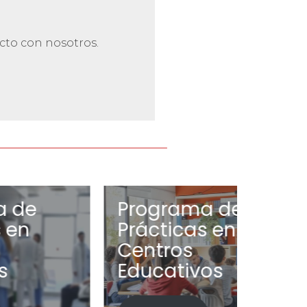
cto con nosotros.
Programa de
Prog
Prácticas en
Prác
Centros
Volu
Educativos
Leer