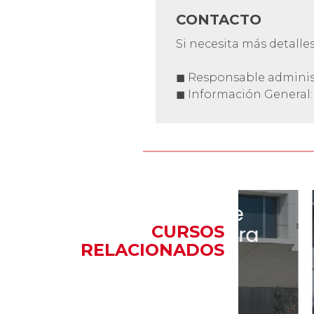
CONTACTO
Si necesita más detalle
◼ Responsable adminis
◼ Información General
CURSOS RELACIONADOS
Programa de
Prog
Prácticas para
CURSOS
Práct
RELACIONADOS
Estudiantes
Empr
Extranjeros
Leer 