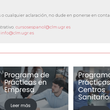
s o cualquier aclaración, no dude en ponerse en conta
trativo.
cursosespanol@clm.ugr.es
:
info@clm.ugr.es
rama de
Programa de
icas en
Prácticas en
esa
Centros
Sanitarios
más