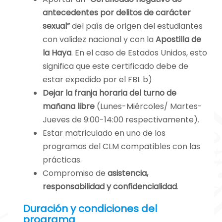
enriquecedora en
antecedentes por delitos de carácter
el ámbito de la
sexual”
del país de origen del estudiantes
educación primaria
con validez nacional y con la
Apostilla de
y secundaria.
la Haya
. En el caso de Estados Unidos, esto
significa que este certificado debe de
Nuestras
estar expedido por el FBI. b)
instalaciones
Dejar la franja horaria del turno de
incluyen comedor,
mañana libre
(Lunes-Miércoles/ Martes-
biblioteca, salón de
Jueves de 9:00-14:00 respectivamente).
actos, aula de
Estar matriculado en uno de los
informática,
programas del CLM compatibles con las
gimnasio y una
prácticas.
capilla,
Compromiso de
asistencia,
proporcionando un
responsabilidad y confidencialidad
.
entorno completo
y adecuado para el
Duración y condiciones del
desarrollo de
programa