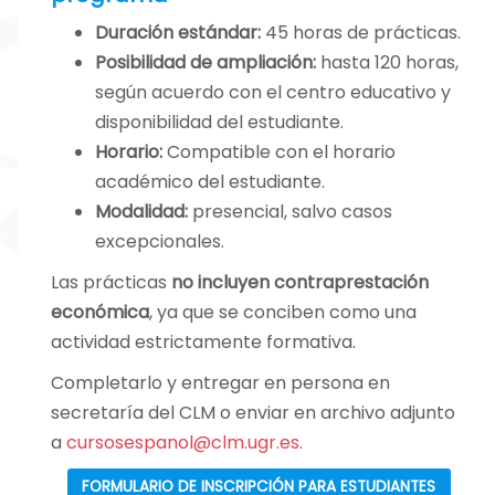
diversas
Duración estándar:
45 horas de prácticas.
actividades
Posibilidad de ampliación:
hasta 120 horas,
educativas y
según acuerdo con el centro educativo y
formativas.
disponibilidad del estudiante.
Horario:
Compatible con el horario
Estamos ubicados
académico del estudiante.
en el histórico
Modalidad:
presencial, salvo casos
barrio del Realejo,
excepcionales.
en la calle
Las prácticas
no incluyen contraprestación
Santiago, 36, una
económica
, ya que se conciben como una
zona céntrica y
actividad estrictamente formativa.
emblemática de
Granada, lo que
Completarlo y entregar en persona en
facilita el acceso y
secretaría del CLM o enviar en archivo adjunto
la integración en la
a
cursosespanol@clm.ugr.es
.
vida cultural de la
FORMULARIO DE INSCRIPCIÓN PARA ESTUDIANTES
ciudad.