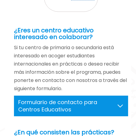
Desde hace casi
Instituciones
una década, somos
Educativas para
un centro bilingüe
enriquecer nuestra
que implementa el
¿Eres un centro educativo
oferta educativa.
interesado en colaborar?
aprendizaje del
Pretendemos que
inglés de manera
Si tu centro de primaria o secundaria está
nuestro alumnado
curricular desde
interesado en acoger estudiantes
tenga las
Infantil hasta
internacionales en prácticas o desea recibir
herramientas
Secundaria.
más información sobre el programa, puedes
adecuadas para
ponerte en contacto con nosotros a través del
participar en la
En colaboración
siguiente formulario.
sociedad como
con el Centro de
agentes de
Formulario de contacto para
Lenguas Modernas
cambio.
Centros Educativos
de la Universidad
de Granada,
enriquecemos la
¿En qué consisten las prácticas?
experiencia