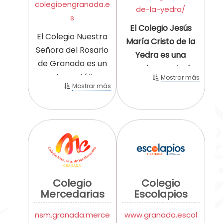
colegioengranada.e
de-la-yedra/
s
El Colegio Jesús
El Colegio Nuestra
María Cristo de la
Señora del Rosario
Yedra es una
de Granada es un
escuela para todos
centro católico,
Mostrar más
y para todas.
Mostrar más
concertado y
Somos un
bilingüe,
centro concertado
comprometido con
que atiende al
una educación
alumnado de desde
integral que
Educación Infantil 3
abarca el
años a Educación
desarrollo
Secundaría 16 años.
Colegio
Colegio
corporal,
Somos un colegio
Mercedarias
Escolapios
intelectual y
que atiende las
espiritual de sus
nsm.granada.merce
www.granada.escol
diferentes