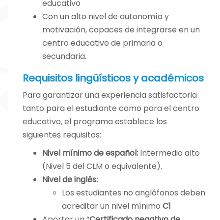
educativo
estudiantes
Con un alto nivel de autonomía y
americanos de la
motivación, capaces de integrarse en un
Universidad de
centro educativo de primaria o
Granada,
secundaria.
ofrecemos
oportunidades de
Requisitos lingüísticos y académicos
colaboración en
Para garantizar una experiencia satisfactoria
actividades
tanto para el estudiante como para el centro
educativas y
educativo, el programa establece los
culturales,
siguientes requisitos:
permitiendo una
Nivel mínimo de español:
Intermedio alto
inmersión en el
(Nivel 5 del CLM o equivalente).
entorno
Nivel de inglés:
académico
Los estudiantes no anglófonos deben
español y una
acreditar un nivel mínimo
C1
experiencia
Aportar un “
Certificado negativo de