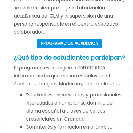
4º ESO con
se realizan siempre bajo la
tutorización
Alemania.
académica del CLM
y la supervisión de una
persona responsable en el centro educativo
Nuestro colegio
colaborador.
apuesta por una
formación que
PROGRAMACIÓN ACADÉMICA
prepara a los
¿Qué tipo de estudiantes participan?
alumnos no solo
académicamente,
El programa está dirigido a
estudiantes
sino también como
internacionales
que cursan estudios en el
ciudadanos del
Centro de Lenguas Modernas, principalmente:
mundo,
Estudiantes universitarios y profesionales
respetuosos y
interesados en ampliar su dominio del
abiertos a otras
idioma español a través de cursos
culturas.
presenciales en Granada.
Con interés y formación en el ámbito
Para los