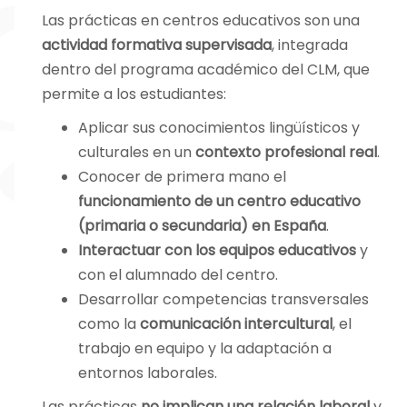
Las prácticas en centros educativos son una
educativa con
actividad formativa supervisada
, integrada
actividades
dentro del programa académico del CLM, que
comunicativas y
permite a los estudiantes:
culturales.
Aplicar sus conocimientos lingüísticos y
Además,
culturales en un
contexto profesional real
.
fomentamos el
Conocer de primera mano el
aprendizaje global
funcionamiento de un centro educativo
a través de viajes
(primaria o secundaria) en España
.
culturales al Reino
Interactuar con los equipos educativos
y
Unido (3º ESO) y a
con el alumnado del centro.
Estados Unidos (2º
Desarrollar competencias transversales
ESO), así como
como la
comunicación intercultural
, el
mediante
trabajo en equipo y la adaptación a
intercambios
entornos laborales.
internacionales en
Las prácticas
no implican una relación laboral
y