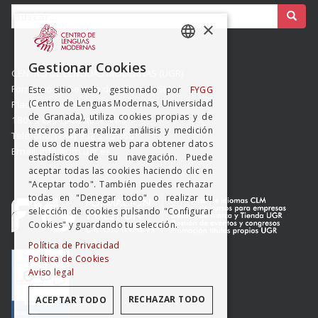
Buscar:
×
SPANISH
Gestionar Cookies
CENTRO DE LENGUAS MODERNAS (UGR)
ENGISH
Formación y Gestión de Granada SLMP
Este sitio web, gestionado por
FYGG
(Centro de Lenguas Modernas, Universidad
Placeta del Hospicio Viejo s/n
de Granada), utiliza cookies propias y de
18009 GRANADA (ESPAÑA)
terceros para realizar análisis y medición
Teléfono: (+34) 958 215 660
de uso de nuestra web para obtener datos
Email: info@clm.ugr.es
estadísticos de su navegación. Puede
aceptar todas las cookies haciendo clic en
"Aceptar todo". También puedes rechazar
todas en "Denegar todo" o realizar tu
selección de cookies pulsando "Configurar
Cookies" y guardando tu selección.
Política de Privacidad
Política de Cookies
Aviso legal
RECHAZAR TODO
ACEPTAR TODO