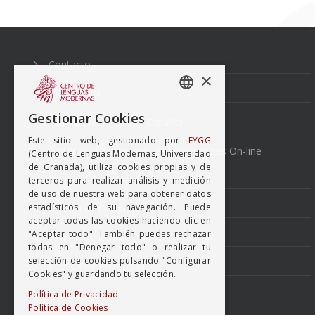
Navegación
de
entradas
Contacto
×
Aviso Legal
SPANISH
Gestionar Cookies
Normativa cursos de Español
ENGISH
Este sitio web, gestionado por
FYGG
Condiciones generales de inscripciones On-line
(Centro de Lenguas Modernas, Universidad
de Granada), utiliza cookies propias y de
Perfil del Contratante
terceros para realizar análisis y medición
de uso de nuestra web para obtener datos
estadísticos de su navegación. Puede
Política de Calidad
aceptar todas las cookies haciendo clic en
"Aceptar todo". También puedes rechazar
Política de Cookies
todas en "Denegar todo" o realizar tu
selección de cookies pulsando "Configurar
Politica de Privacidad
Cookies" y guardando tu selección.
Canal Ético
Política de Privacidad
Política de Cookies