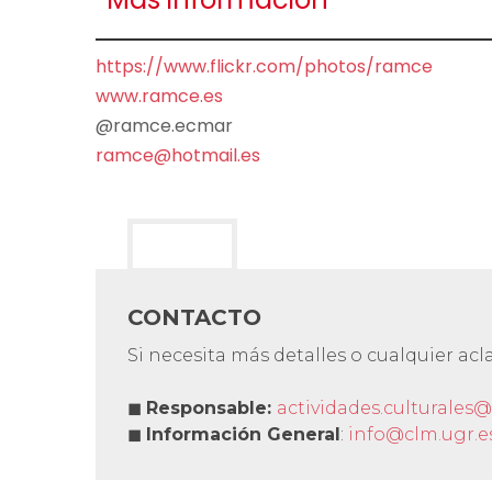
https://www.flickr.com/photos/ramce
www.ramce.es
@ramce.ecmar
ramce@hotmail.es
CONTACTO
Si necesita más detalles o cualquier ac
◼
Responsable:
actividades.culturales@
◼
Información General
:
info@clm.ugr.e