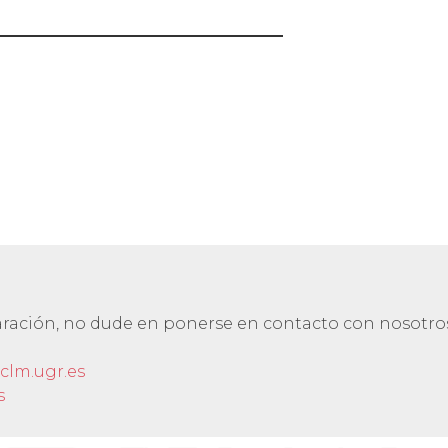
laración, no dude en ponerse en contacto con nosotro
clm.ugr.es
s