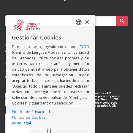
Buscar:
×
SPANISH
Gestionar Cookies
ENGISH
CENTRO DE LENGUAS MODERNAS (UGR)
Este sitio web, gestionado por
FYGG
Formación y Gestión de Granada SLMP
(Centro de Lenguas Modernas, Universidad
Placeta del Hospicio Viejo s/n
de Granada), utiliza cookies propias y de
terceros para realizar análisis y medición
18009 GRANADA (ESPAÑA)
de uso de nuestra web para obtener datos
Teléfono: (+34) 958 215 660
estadísticos de su navegación. Puede
Email: info@clm.ugr.es
aceptar todas las cookies haciendo clic en
"Aceptar todo". También puedes rechazar
todas en "Denegar todo" o realizar tu
selección de cookies pulsando "Configurar
Cookies" y guardando tu selección.
Política de Privacidad
Política de Cookies
Aviso legal