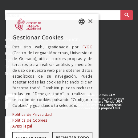
Buscar:
×
SPANISH
Gestionar Cookies
CENTRO DE LENGUAS MODERNAS (UGR)
ENGISH
Formación y Gestión de Granada SLMP
Este sitio web, gestionado por
FYGG
(Centro de Lenguas Modernas, Universidad
Placeta del Hospicio Viejo s/n
de Granada), utiliza cookies propias y de
18009 GRANADA (ESPAÑA)
terceros para realizar análisis y medición
Teléfono: (+34) 958 215 660
de uso de nuestra web para obtener datos
Email: info@clm.ugr.es
estadísticos de su navegación. Puede
aceptar todas las cookies haciendo clic en
"Aceptar todo". También puedes rechazar
todas en "Denegar todo" o realizar tu
selección de cookies pulsando "Configurar
Cookies" y guardando tu selección.
Política de Privacidad
Política de Cookies
Aviso legal
RECHAZAR TODO