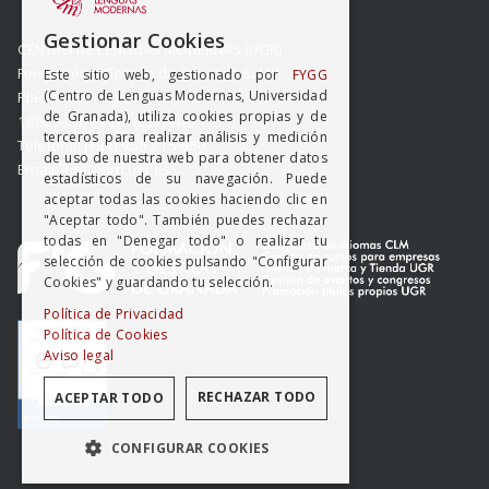
SPANISH
Gestionar Cookies
CENTRO DE LENGUAS MODERNAS (UGR)
ENGISH
Formación y Gestión de Granada SLMP
Este sitio web, gestionado por
FYGG
(Centro de Lenguas Modernas, Universidad
Placeta del Hospicio Viejo s/n
de Granada), utiliza cookies propias y de
18009 GRANADA (ESPAÑA)
terceros para realizar análisis y medición
Teléfono: (+34) 958 215 660
de uso de nuestra web para obtener datos
Email: info@clm.ugr.es
estadísticos de su navegación. Puede
aceptar todas las cookies haciendo clic en
"Aceptar todo". También puedes rechazar
todas en "Denegar todo" o realizar tu
selección de cookies pulsando "Configurar
Cookies" y guardando tu selección.
Política de Privacidad
Política de Cookies
Aviso legal
RECHAZAR TODO
ACEPTAR TODO
CONFIGURAR COOKIES