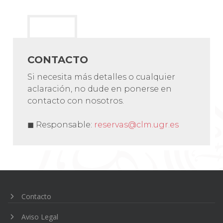
CONTACTO
Si necesita más detalles o cualquier
aclaración, no dude en ponerse en
contacto con nosotros.
◼ Responsable:
reservas@clm.ugr.es
Navegación
de
entradas
Contacto
Aviso Legal