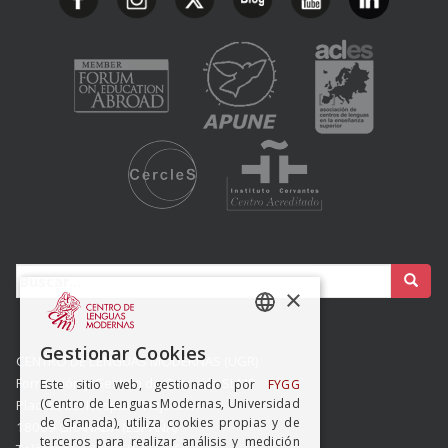
Buscar:
×
SPANISH
Gestionar Cookies
CENTRO DE LENGUAS MODERNAS (UGR)
ENGISH
Formación y Gestión de Granada SLMP
Este sitio web, gestionado por
FYGG
(Centro de Lenguas Modernas, Universidad
Placeta del Hospicio Viejo s/n
de Granada), utiliza cookies propias y de
18009 GRANADA (ESPAÑA)
terceros para realizar análisis y medición