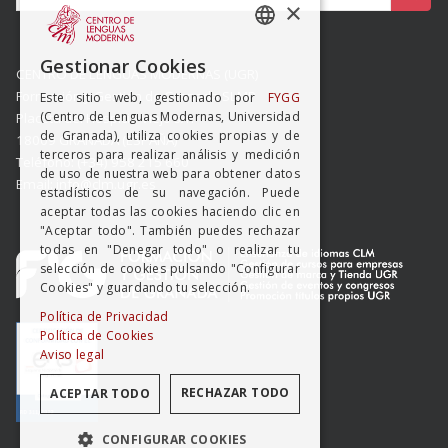
×
SPANISH
Gestionar Cookies
CENTRO DE LENGUAS MODERNAS (UGR)
ENGISH
Formación y Gestión de Granada SLMP
Este sitio web, gestionado por
FYGG
(Centro de Lenguas Modernas, Universidad
Placeta del Hospicio Viejo s/n
de Granada), utiliza cookies propias y de
18009 GRANADA (ESPAÑA)
terceros para realizar análisis y medición
Teléfono: (+34) 958 215 660
de uso de nuestra web para obtener datos
Email: info@clm.ugr.es
estadísticos de su navegación. Puede
aceptar todas las cookies haciendo clic en
"Aceptar todo". También puedes rechazar
todas en "Denegar todo" o realizar tu
selección de cookies pulsando "Configurar
Cookies" y guardando tu selección.
Política de Privacidad
Política de Cookies
Aviso legal
RECHAZAR TODO
ACEPTAR TODO
CONFIGURAR COOKIES