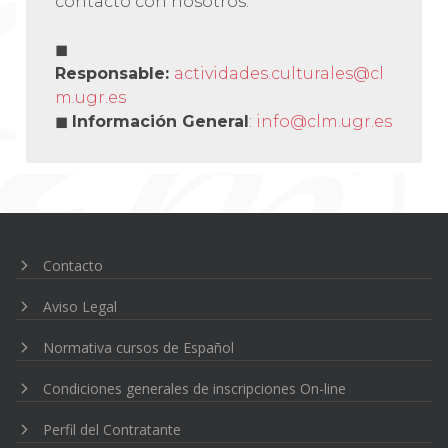
contacto con nosotros.
◼
Responsable:
actividades.culturales@cl
m.ugr.es
◼
Información General
:
info@clm.ugr.es
Navegación
de
entradas
Contacto
Aviso Legal
Normativa cursos de Español
Condiciones generales de inscripciones On-line
Perfil del Contratante