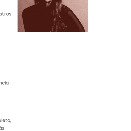
stros
ncia
leta,
ás