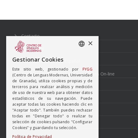
Navegación
de
entradas
Contacto
×
Aviso Legal
SPANISH
Gestionar Cookies
Normativa cursos de Español
ENGISH
Este sitio web, gestionado por
FYGG
Condiciones generales de inscripciones On-line
(Centro de Lenguas Modernas, Universidad
de Granada), utiliza cookies propias y de
Perfil del Contratante
terceros para realizar análisis y medición
de uso de nuestra web para obtener datos
estadísticos de su navegación. Puede
Política de Calidad
aceptar todas las cookies haciendo clic en
"Aceptar todo". También puedes rechazar
Política de Cookies
todas en "Denegar todo" o realizar tu
selección de cookies pulsando "Configurar
Politica de Privacidad
Cookies" y guardando tu selección.
Canal Ético
Política de Privacidad