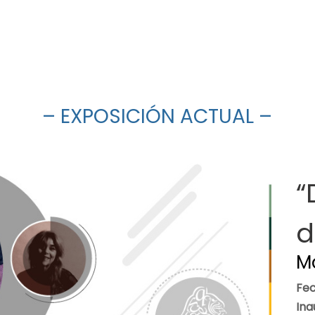
– EXPOSICIÓN ACTUAL –
“
d
M
Fe
Ina