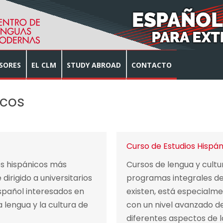
SORES
EL CLM
STUDY ABROAD
CONTACTO
icos
Curso de Estudios Hispá
os hispánicos más
Cursos de lengua y cultu
irigido a universitarios
programas integrales de
spañol interesados en
existen, está especialmen
 lengua y la cultura de
con un nivel avanzado de
diferentes aspectos de l