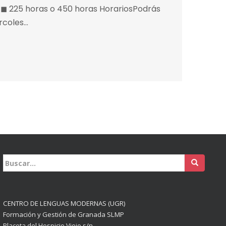
 ◼ 225 horas o 450 horas HorariosPodrás
ércoles…
Buscar:
CENTRO DE LENGUAS MODERNAS (UGR)
Formación y Gestión de Granada SLMP
Placeta del Hospicio Viejo s/n