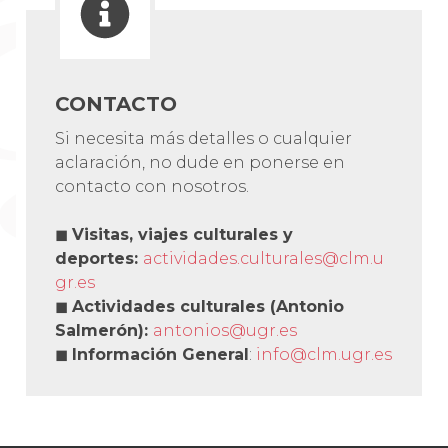
CONTACTO
Si necesita más detalles o cualquier
aclaración, no dude en ponerse en
contacto con nosotros.
◼
Visitas, viajes culturales y
deportes
:
actividades.culturales@clm.u
gr.es
◼
Actividades culturales (Antonio
Salmerón):
antonios@ugr.es
◼
Información General
:
info@clm.ugr.es
Navegación
de