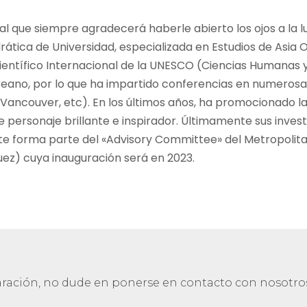
al que siempre agradecerá haberle abierto los ojos a la l
ática de Universidad, especializada en Estudios de Asia Or
tífico Internacional de la UNESCO (Ciencias Humanas y So
reano, por lo que ha impartido conferencias en numerosas
Vancouver, etc). En los últimos años, ha promocionado la 
personaje brillante e inspirador. Últimamente sus inves
te forma parte del «Advisory Committee» del Metropoli
uez) cuya inauguración será en 2023.
laración, no dude en ponerse en contacto con nosotro