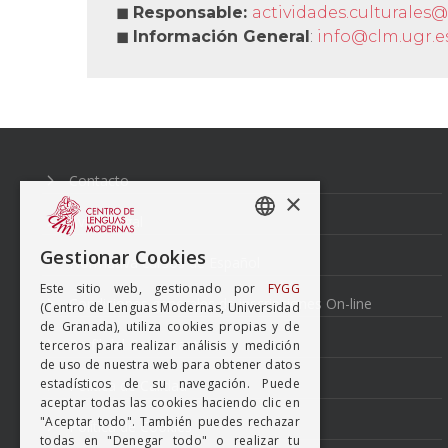
◼
Responsable:
actividades.culturales@
◼
Información General
:
info@clm.ugr.e
Navegación
de
entradas
Contacto
×
Aviso Legal
SPANISH
Gestionar Cookies
Normativa cursos de Español
ENGISH
Este sitio web, gestionado por
FYGG
Condiciones generales de inscripciones On-line
(Centro de Lenguas Modernas, Universidad
de Granada), utiliza cookies propias y de
Perfil del Contratante
terceros para realizar análisis y medición
de uso de nuestra web para obtener datos
estadísticos de su navegación. Puede
Política de Calidad
aceptar todas las cookies haciendo clic en
"Aceptar todo". También puedes rechazar
Política de Cookies
todas en "Denegar todo" o realizar tu