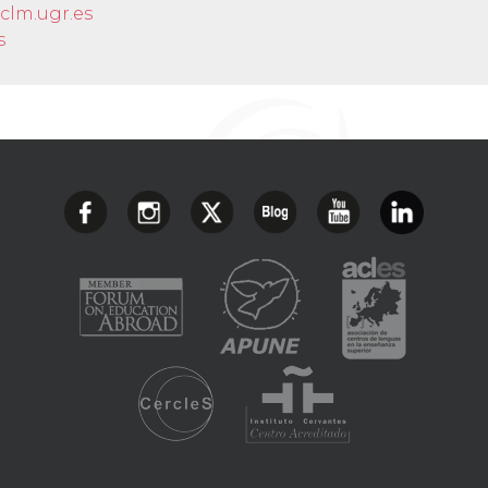
clm.ugr.es
s