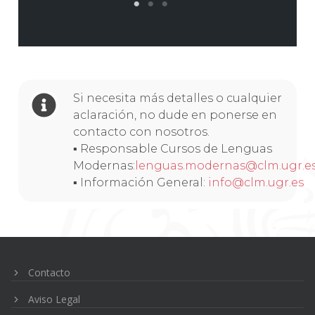
Si necesita más detalles o cualquier
aclaración, no dude en ponerse en
contacto con nosotros.
▪ Responsable Cursos de Lenguas
Modernas:
lenguas.modernas@clm.ugr.e
▪ Información General:
info@clm.ugr.es
Navegación
de
entradas
Contacto
Aviso Legal