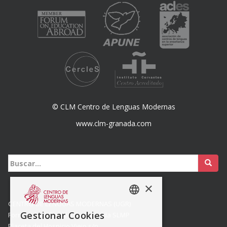
© CLM Centro de Lenguas Modernas
www.clm-granada.com
Buscar:
×
CENTRO DE LENGUAS MODERNAS (UGR)
SPANISH
Gestionar Cookies
Formación y Gestión de Granada SLMP
ENGISH
Placeta del Hospicio Viejo s/n