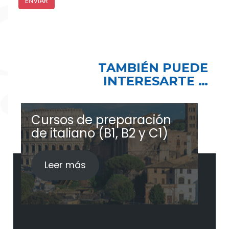
TAMBIÉN PUEDE
INTERESARTE …
Cursos de preparación
C
de italiano (B1, B2 y C1)
d
Leer más