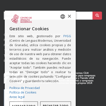
Buscar:
×
SPANISH
Gestionar Cookies
ENGISH
CENTRO DE LENGUAS MODERNAS (UGR)
Este sitio web, gestionado por
FYGG
Formación y Gestión de Granada SLMP
(Centro de Lenguas Modernas, Universidad
Placeta del Hospicio Viejo s/n
de Granada), utiliza cookies propias y de
terceros para realizar análisis y medición
18009 GRANADA (ESPAÑA)
de uso de nuestra web para obtener datos
Teléfono: (+34) 958 215 660
estadísticos de su navegación. Puede
Email: info@clm.ugr.es
aceptar todas las cookies haciendo clic en
"Aceptar todo". También puedes rechazar
todas en "Denegar todo" o realizar tu
selección de cookies pulsando "Configurar
Cookies" y guardando tu selección.
Política de Privacidad
Política de Cookies
Aviso legal
RECHAZAR TODO