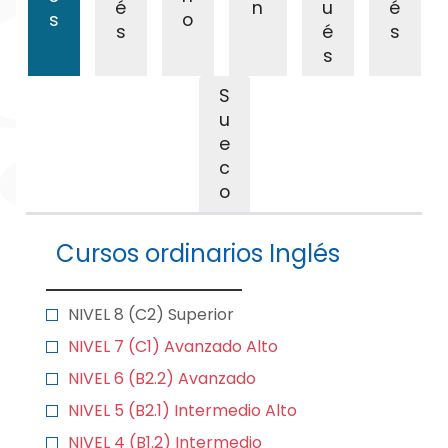
é
n
u
é
s
o
s
é
s
s
S
u
e
c
o
Cursos ordinarios Inglés
NIVEL 8 (C2) Superior
NIVEL 7 (C1) Avanzado Alto
NIVEL 6 (B2.2) Avanzado
NIVEL 5 (B2.1) Intermedio Alto
NIVEL 4 (B1.2) Intermedio