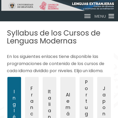
Skip to main content
MENU
Syllabus de los Cursos de
Lenguas Modernas
En los siguientes enlaces tiene disponible las
programaciones de contenido de los cursos de
cada idioma dividido por niveles. Elija un idioma.
P
F
o
J
I
It
r
Al
r
a
n
a
a
e
t
p
g
li
n
m
u
o
l
a
c
á
g
n
é
n