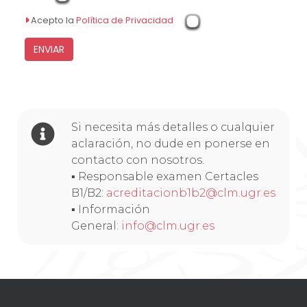
Acepto la
Política de Privacidad
Si necesita más detalles o cualquier
aclaración, no dude en ponerse en
contacto con nosotros.
▪ Responsable examen Certacles
B1/B2:
acreditacionb1b2@clm.ugr.es
▪ Información
General:
info@clm.ugr.es
Navegación
de
entradas