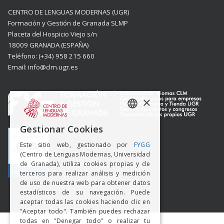
CENTRO DE LENGUAS MODERNAS (UGR)
Formación y Gestión de Granada SLMP
Placeta del Hospicio Viejo s/n
18009 GRANADA (ESPAÑA)
Teléfono: (+34) 958 215 660
Email: info@clm.ugr.es
×
SPANISH
Gestionar Cookies
ENGISH
Este sitio web, gestionado por
FYGG
(Centro de Lenguas Modernas, Universidad
de Granada), utiliza cookies propias y de
terceros para realizar análisis y medición
de uso de nuestra web para obtener datos
estadísticos de su navegación. Puede
aceptar todas las cookies haciendo clic en
"Aceptar todo". También puedes rechazar
todas en "Denegar todo" o realizar tu