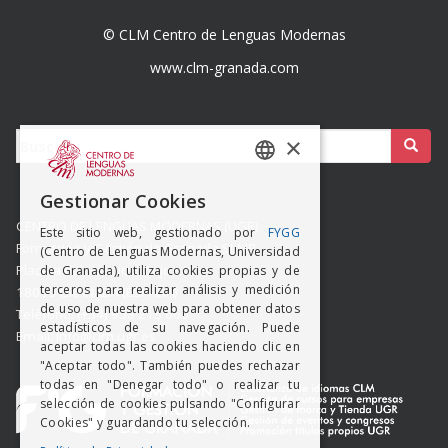
© CLM Centro de Lenguas Modernas
www.clm-granada.com
Buscar:
×
SPANISH
Gestionar Cookies
ENGISH
CENTRO DE LENGUAS MODERNAS (UGR)
Este sitio web, gestionado por
FYGG
Formación y Gestión de Granada SLMP
(Centro de Lenguas Modernas, Universidad
Placeta del Hospicio Viejo s/n
de Granada), utiliza cookies propias y de
terceros para realizar análisis y medición
18009 GRANADA (ESPAÑA)
de uso de nuestra web para obtener datos
Teléfono: (+34) 958 215 660
estadísticos de su navegación. Puede
Email: info@clm.ugr.es
aceptar todas las cookies haciendo clic en
"Aceptar todo". También puedes rechazar
todas en "Denegar todo" o realizar tu
selección de cookies pulsando "Configurar
Cookies" y guardando tu selección.