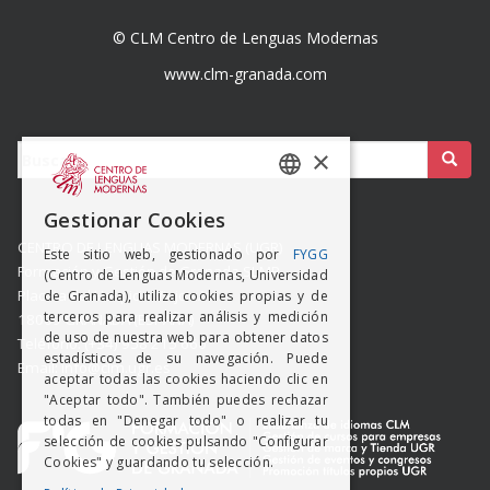
© CLM Centro de Lenguas Modernas
www.clm-granada.com
Buscar:
×
SPANISH
Gestionar Cookies
ENGISH
CENTRO DE LENGUAS MODERNAS (UGR)
Este sitio web, gestionado por
FYGG
Formación y Gestión de Granada SLMP
(Centro de Lenguas Modernas, Universidad
Placeta del Hospicio Viejo s/n
de Granada), utiliza cookies propias y de
terceros para realizar análisis y medición
18009 GRANADA (ESPAÑA)
de uso de nuestra web para obtener datos
Teléfono: (+34) 958 215 660
estadísticos de su navegación. Puede
Email: info@clm.ugr.es
aceptar todas las cookies haciendo clic en
"Aceptar todo". También puedes rechazar
todas en "Denegar todo" o realizar tu
selección de cookies pulsando "Configurar
Cookies" y guardando tu selección.