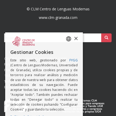
© CLM Centro de Lenguas Modernas
www.clm-granada.com
Buscar:
×
SPANISH
Gestionar Cookies
ENGISH
CENTRO DE LENGUAS MODERNAS (UGR)
Este sitio web, gestionado por
FYGG
Formación y Gestión de Granada SLMP
(Centro de Lenguas Modernas, Universidad
Placeta del Hospicio Viejo s/n
de Granada), utiliza cookies propias y de
terceros para realizar análisis y medición
18009 GRANADA (ESPAÑA)
de uso de nuestra web para obtener datos
Teléfono: (+34) 958 215 660
estadísticos de su navegación. Puede
Email: info@clm.ugr.es
aceptar todas las cookies haciendo clic en
"Aceptar todo". También puedes rechazar
todas en "Denegar todo" o realizar tu
selección de cookies pulsando "Configurar
Cookies" y guardando tu selección.