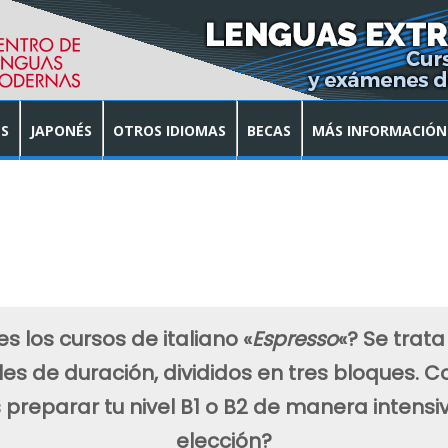
S
JAPONÉS
OTROS IDIOMAS
BECAS
MÁS INFORMACIÓN
 los cursos de italiano «
Espresso
«? Se trat
les de duración, divididos en tres bloques. C
 preparar tu nivel B1 o B2 de manera intensiv
elección?