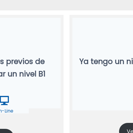
s previos de
Ya tengo un ni
r un nivel B1
n-Line
Ve