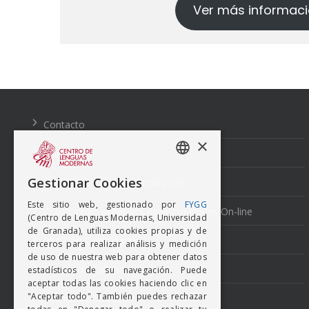
Ver más informac
Navegación
de
entradas
Contacto
×
Aviso Legal
SPANISH
Gestionar Cookies
Normativa Lenguas Extranjeras
ENGISH
Este sitio web, gestionado por
FYGG
Condiciones generales de inscripciones On-line
(Centro de Lenguas Modernas, Universidad
de Granada), utiliza cookies propias y de
Perfil del Contratante
terceros para realizar análisis y medición
de uso de nuestra web para obtener datos
Política de Calidad
estadísticos de su navegación. Puede
aceptar todas las cookies haciendo clic en
"Aceptar todo". También puedes rechazar
Política de Cookies