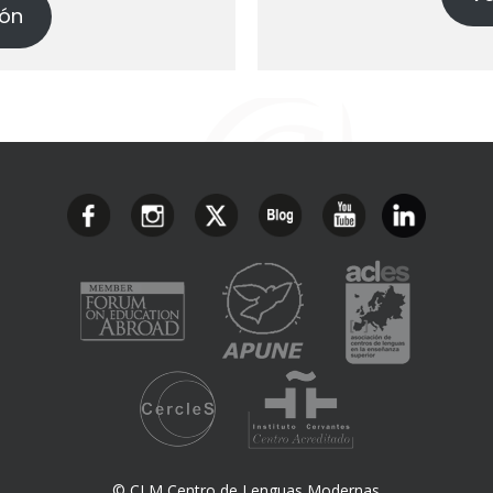
ión
© CLM Centro de Lenguas Modernas