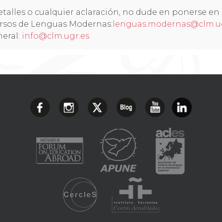
etalles o cualquier aclaración, no dude en ponerse en
rsos de Lenguas Modernas:
lenguas.modernas@clm.ug
neral:
info@clm.ugr.es