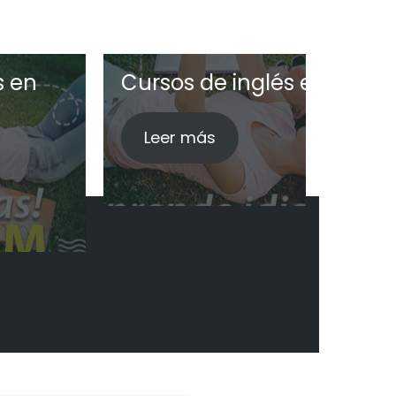
s de inglés en verano
Curso
 más
Leer