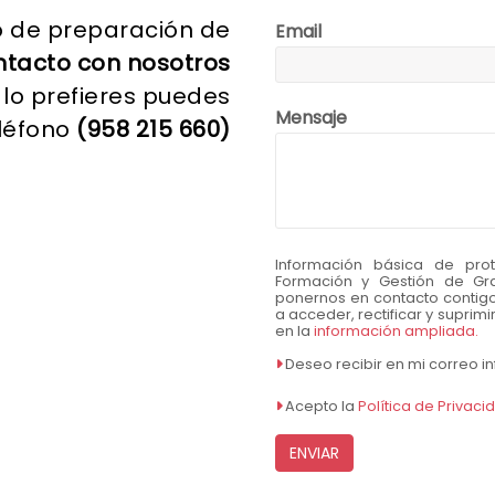
o de preparación de
Email
ntacto con nosotros
i lo prefieres puedes
Mensaje
eléfono
(958 215 660)
Información básica de pro
Formación y Gestión de G
ponernos en contacto contigo 
a acceder, rectificar y suprim
en la
información ampliada.
Deseo recibir en mi correo 
Acepto la
Política de Privaci