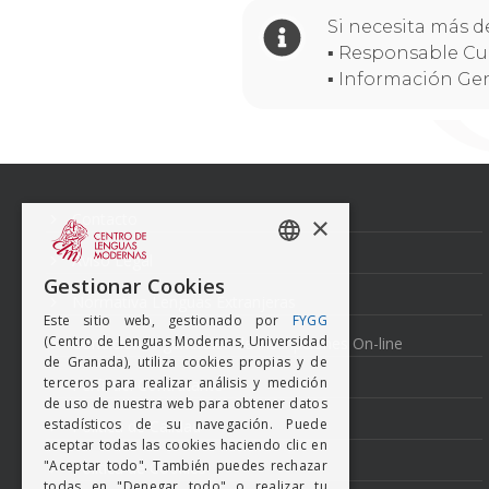
Si necesita más d
▪ Responsable Cu
▪ Información Ge
Navegación
de
entradas
Contacto
×
Aviso Legal
SPANISH
Gestionar Cookies
Normativa Lenguas Extranjeras
ENGISH
Este sitio web, gestionado por
FYGG
(Centro de Lenguas Modernas, Universidad
Condiciones generales de inscripciones On-line
de Granada), utiliza cookies propias y de
terceros para realizar análisis y medición
Perfil del Contratante
de uso de nuestra web para obtener datos
estadísticos de su navegación. Puede
Política de Calidad
aceptar todas las cookies haciendo clic en
"Aceptar todo". También puedes rechazar
Política de Cookies
todas en "Denegar todo" o realizar tu