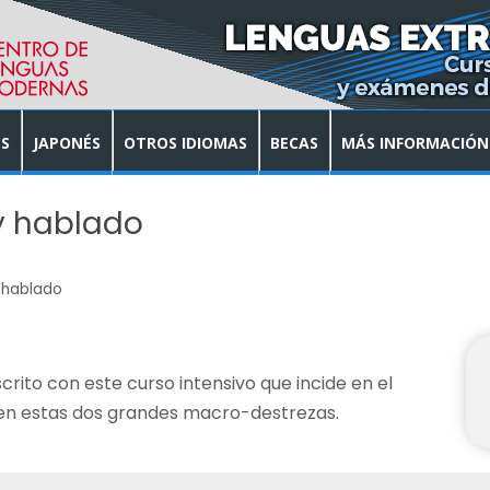
S
JAPONÉS
OTROS IDIOMAS
BECAS
MÁS INFORMACIÓN
y hablado
 hablado
rito con este curso intensivo que incide en el
 en estas dos grandes macro-destrezas.