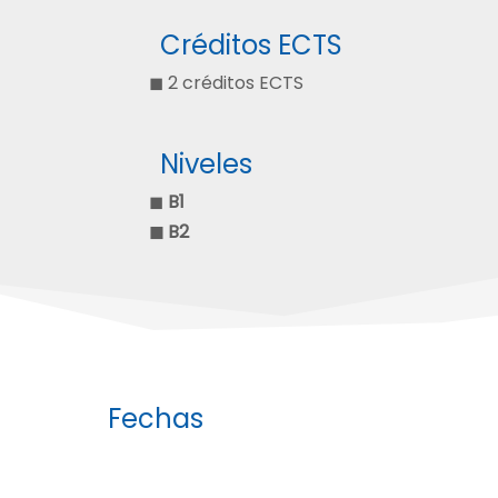
Créditos ECTS
◼ 2 créditos ECTS
Niveles
◼
B1
◼ B2
Fechas