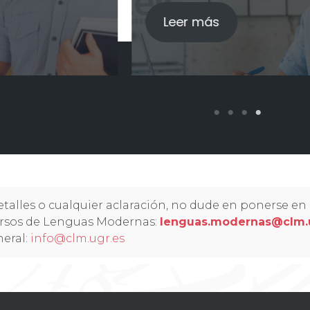
 más
Leer
etalles o cualquier aclaración, no dude en ponerse en
rsos de Lenguas Modernas:
lenguas.modernas@clm.
neral:
info@clm.ugr.es