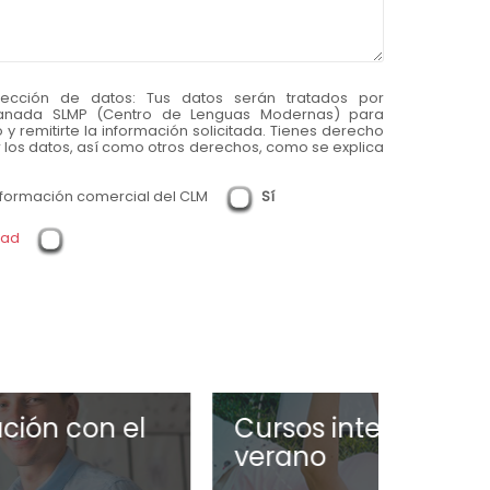
tección de datos:
Tus datos serán tratados por
ranada SLMP (Centro de Lenguas Modernas) para
y remitirte la información solicitada. Tienes derecho
ir los datos, así como otros derechos, como se explica
información comercial del CLM
Sí
dad
s intensivos de alemán en
Curso
o
alemá