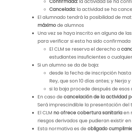
Confirmada:
la actividad se ha confi
Cancelada:
la actividad se ha cance
El alumnado tendrá la posibilidad de ma
máximo
de alumnos
Una vez se haya inscrito en alguna de la
para verificar si esta ha sido confirmada
El CLM se reserva el derecho a
canc
estudiantes insuficientes o cualquie
Si un alumno se da de baja:
desde la fecha de inscripción hast
Rey, que son 10 días antes; y Nerja 
si la baja procede después de esos
En caso de
cancelación de la actividad 
Será imprescindible la presentación del t
El CLM
no ofrece cobertura sanitaria
en n
riesgos derivados que pudieran existir en
Esta normativa es de
obligado cumplimi