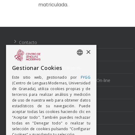
matriculada.
Navegación
de
entradas
Contacto
×
Aviso Legal
SPANISH
Gestionar Cookies
Normativa Lenguas Extranjeras
ENGISH
Este sitio web, gestionado por
FYGG
Condiciones generales de inscripciones On-line
(Centro de Lenguas Modernas, Universidad
de Granada), utiliza cookies propias y de
Perfil del Contratante
terceros para realizar análisis y medición
de uso de nuestra web para obtener datos
Política de Calidad
estadísticos de su navegación. Puede
aceptar todas las cookies haciendo clic en
"Aceptar todo". También puedes rechazar
Política de Cookies
todas en "Denegar todo" o realizar tu
selección de cookies pulsando "Configurar
Politica de Privacidad
Cookies" y guardando tu selección.