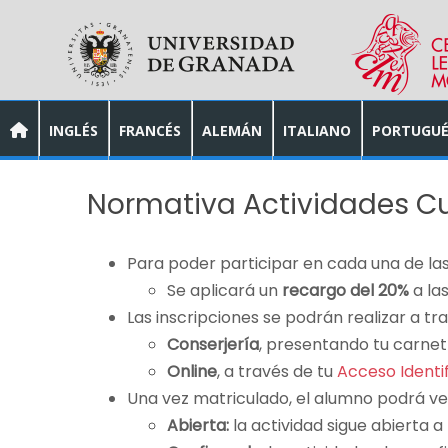
Skip to main content
INGLÉS
FRANCÉS
ALEMÁN
ITALIANO
PORTUGUÉ
Normativa Actividades Cu
Para poder participar en cada una de las
Se aplicará un
recargo del 20%
a la
Las inscripciones se podrán realizar a tr
Conserjería
, presentando tu carnet
Online
, a través de tu
Acceso Identi
Una vez matriculado, el alumno podrá ver
Abierta:
la actividad sigue abierta a 