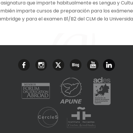
 asignatura que imparte habitualmente es Lengua y Cultur
mbién imparte cursos de preparación para los exámenes 
mbridge y para el examen B1/B2 del CLM de la Universid