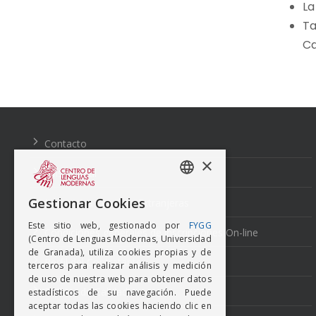
La
Ta
Ca
Navegación
de
entradas
Contacto
×
Aviso Legal
SPANISH
Gestionar Cookies
Normativa Lenguas Extranjeras
ENGISH
Este sitio web, gestionado por
FYGG
Condiciones generales de inscripciones On-line
(Centro de Lenguas Modernas, Universidad
de Granada), utiliza cookies propias y de
Perfil del Contratante
terceros para realizar análisis y medición
de uso de nuestra web para obtener datos
Política de Calidad
estadísticos de su navegación. Puede
aceptar todas las cookies haciendo clic en