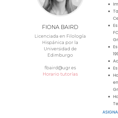
Im
Ta
Ce
Es
FIONA BAIRD
FC
Licenciada en Filología
Gr
Hispánica por la
Es
Universidad de
19
Edimburgo
Ac
Es
fbaird@ugr.es
Horario tutorías
Ha
en
Gr
Ha
Te
ASIGNA