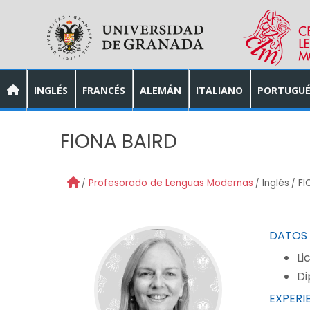
Skip to main content
INGLÉS
FRANCÉS
ALEMÁN
ITALIANO
PORTUGUÉ
FIONA BAIRD
Profesorado de Lenguas Modernas
Inglés
FI
DATOS
Li
Di
EXPERI