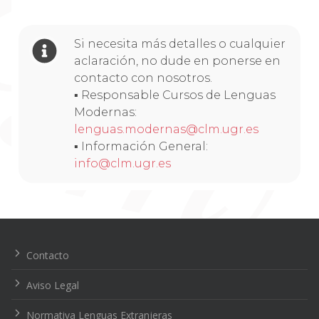
Si necesita más detalles o cualquier
aclaración, no dude en ponerse en
contacto con nosotros.
▪ Responsable Cursos de Lenguas
Modernas:
lenguas.modernas@clm.ugr.es
▪ Información General:
info@clm.ugr.es
Navegación
de
entradas
Contacto
Aviso Legal
Normativa Lenguas Extranjeras