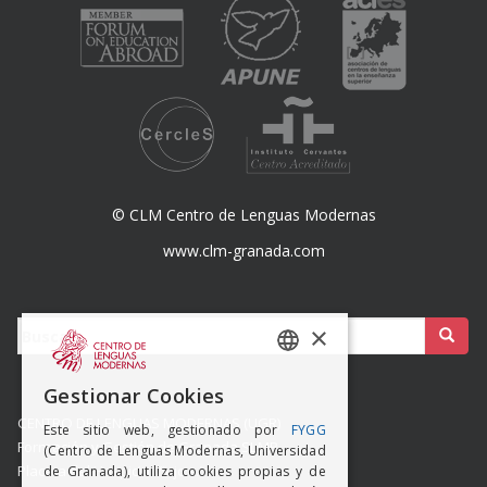
© CLM Centro de Lenguas Modernas
www.clm-granada.com
Buscar:
×
SPANISH
Gestionar Cookies
ENGISH
CENTRO DE LENGUAS MODERNAS (UGR)
Este sitio web, gestionado por
FYGG
Formación y Gestión de Granada SLMP
(Centro de Lenguas Modernas, Universidad
Placeta del Hospicio Viejo s/n
de Granada), utiliza cookies propias y de