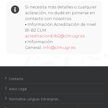
Si necesita más detalles o cualquier
aclaración, no dude en ponerse en
contacto con nosotros.
▪ Información Acreditación de nivel
B1-B2 CLM:
acreditacionb1b2@clm.ugr.es
▪ Información
General:
info@clm.ugr.es
Navegación
de
entradas
Contacto
Aviso Legal
Normativa Lenguas Extranjeras