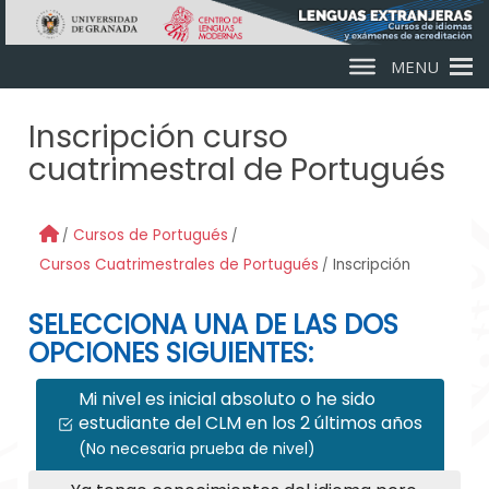
Skip to main content
MENU
Inscripción curso
cuatrimestral de Portugués
Cursos de Portugués
Cursos Cuatrimestrales de Portugués
Inscripción
SELECCIONA UNA DE LAS DOS
OPCIONES SIGUIENTES:
Mi nivel es inicial absoluto o he sido
estudiante del CLM en los 2 últimos años
(No necesaria prueba de nivel)