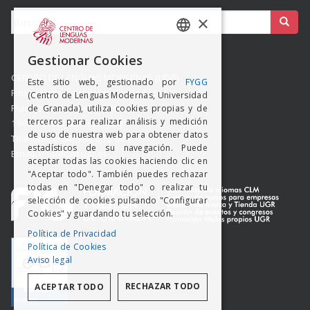
Buscar:
×
SPANISH
Gestionar Cookies
ENGISH
CENTRO DE LENGUAS MODERNAS (UGR)
Este sitio web, gestionado por
FYGG
Formación y Gestión de Granada SLMP
(Centro de Lenguas Modernas, Universidad
Placeta del Hospicio Viejo s/n
de Granada), utiliza cookies propias y de
terceros para realizar análisis y medición
18009 GRANADA (ESPAÑA)
de uso de nuestra web para obtener datos
Teléfono: (+34) 958 215 660
estadísticos de su navegación. Puede
Email: info@clm.ugr.es
aceptar todas las cookies haciendo clic en
"Aceptar todo". También puedes rechazar
todas en "Denegar todo" o realizar tu
selección de cookies pulsando "Configurar
Cookies" y guardando tu selección.
Política de Privacidad
Política de Cookies
Aviso legal
RECHAZAR TODO
ACEPTAR TODO