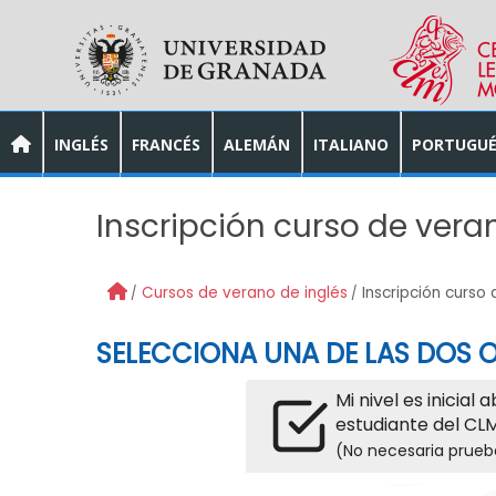
Skip to main content
INGLÉS
FRANCÉS
ALEMÁN
ITALIANO
PORTUGUÉ
Inscripción curso de vera
Cursos de verano de inglés
Inscripción curso
SELECCIONA UNA DE LAS DOS O
Mi nivel es inicial 
estudiante del CLM
(No necesaria prueb