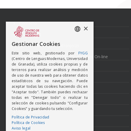
Navegación
de
entradas
Contacto
×
Aviso Legal
SPANISH
Gestionar Cookies
Normativa Lenguas Extranjeras
ENGISH
Este sitio web, gestionado por
FYGG
Condiciones generales de inscripciones On-line
(Centro de Lenguas Modernas, Universidad
de Granada), utiliza cookies propias y de
Perfil del Contratante
terceros para realizar análisis y medición
de uso de nuestra web para obtener datos
Política de Calidad
estadísticos de su navegación. Puede
aceptar todas las cookies haciendo clic en
Política de Cookies
"Aceptar todo". También puedes rechazar
todas en "Denegar todo" o realizar tu
Politica de Privacidad
selección de cookies pulsando "Configurar
Cookies" y guardando tu selección.
Canal Ético
Política de Privacidad
Política de Cookies
Transparencia
Aviso legal