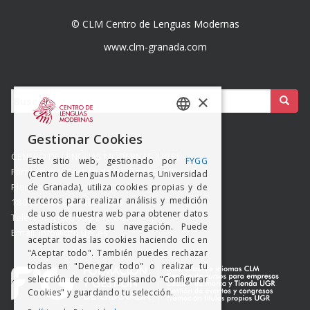
© CLM Centro de Lenguas Modernas
www.clm-granada.com
Buscar:
×
SPANISH
Gestionar Cookies
ENGISH
CENTRO DE LENGUAS MODERNAS (UGR)
Este sitio web, gestionado por
FYGG
Formación y Gestión de Granada SLMP
(Centro de Lenguas Modernas, Universidad
Placeta del Hospicio Viejo s/n
de Granada), utiliza cookies propias y de
terceros para realizar análisis y medición
18009 GRANADA (ESPAÑA)
de uso de nuestra web para obtener datos
Teléfono: (+34) 958 215 660
estadísticos de su navegación. Puede
Email: info@clm.ugr.es
aceptar todas las cookies haciendo clic en
"Aceptar todo". También puedes rechazar
todas en "Denegar todo" o realizar tu
selección de cookies pulsando "Configurar
Cookies" y guardando tu selección.