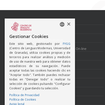
Navegación
de
entradas
Contacto
×
Aviso Legal
SPANISH
Gestionar Cookies
Normativa Lenguas Extranjeras
ENGISH
Este sitio web, gestionado por
FYGG
(Centro de Lenguas Modernas, Universidad
Condiciones generales de inscripciones On-line
de Granada), utiliza cookies propias y de
terceros para realizar análisis y medición
Perfil del Contratante
de uso de nuestra web para obtener datos
estadísticos de su navegación. Puede
Política de Calidad
aceptar todas las cookies haciendo clic en
"Aceptar todo". También puedes rechazar
Política de Cookies
todas en "Denegar todo" o realizar tu
selección de cookies pulsando "Configurar
Politica de Privacidad
Cookies" y guardando tu selección.
Canal Ético
Política de Privacidad
Política de Cookies
Transparencia
Aviso legal