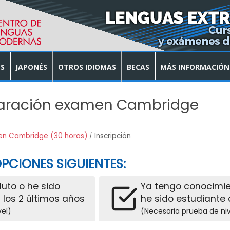
S
JAPONÉS
OTROS IDIOMAS
BECAS
MÁS INFORMACIÓN
eparación examen Cambridge
en Cambridge (30 horas)
Inscripción
PCIONES SIGUIENTES:
oluto o he sido
Ya tengo conocimie
 los 2 últimos años
he sido estudiante 
vel)
(Necesaria prueba de niv