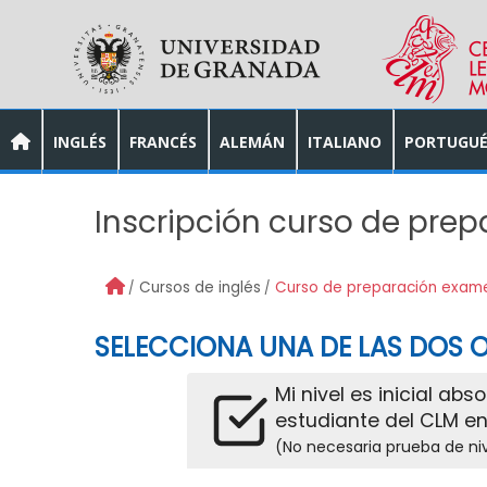
Skip to main content
INGLÉS
FRANCÉS
ALEMÁN
ITALIANO
PORTUGUÉ
Inscripción curso de pr
Cursos de inglés
Curso de preparación exam
SELECCIONA UNA DE LAS DOS O
Mi nivel es inicial abs
estudiante del CLM en
(No necesaria prueba de ni