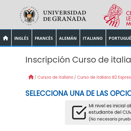
Skip to main content
INGLÉS
FRANCÉS
ALEMÁN
ITALIANO
PORTUGUÉ
Inscripción Curso de itali
Cursos de italiano
Curso de italiano B2 Espre
SELECCIONA UNA DE LAS OPCIO
Mi nivel es inicial 
estudiante del CLM
(No necesaria prueb