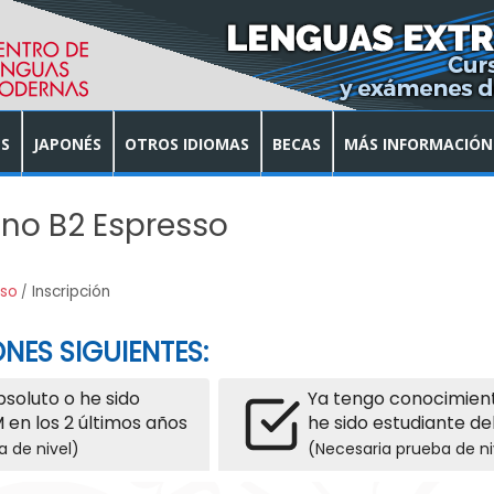
S
JAPONÉS
OTROS IDIOMAS
BECAS
MÁS INFORMACIÓN
ano B2 Espresso
sso
Inscripción
NES SIGUIENTES:
absoluto o he sido
Ya tengo conocimient
 en los 2 últimos años
he sido estudiante de
a de nivel)
(Necesaria prueba de ni