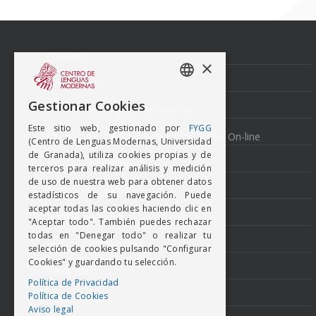
Navegación
de
entradas
Contacto
×
Aviso Legal
SPANISH
Gestionar Cookies
Normativa Lenguas Extranjeras
ENGISH
Este sitio web, gestionado por
FYGG
Condiciones generales de inscripciones On-line
(Centro de Lenguas Modernas, Universidad
de Granada), utiliza cookies propias y de
Perfil del Contratante
terceros para realizar análisis y medición
de uso de nuestra web para obtener datos
Política de Calidad
estadísticos de su navegación. Puede
aceptar todas las cookies haciendo clic en
Política de Cookies
"Aceptar todo". También puedes rechazar
todas en "Denegar todo" o realizar tu
Politica de Privacidad
selección de cookies pulsando "Configurar
Cookies" y guardando tu selección.
Canal Ético
Política de Privacidad
Política de Cookies
Transparencia
Aviso legal