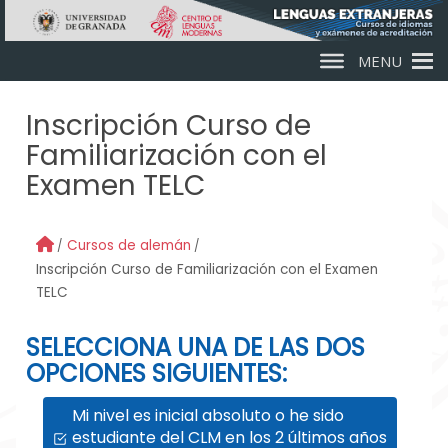
Skip to main content
MENU
Inscripción Curso de
Familiarización con el
Examen TELC
Cursos de alemán
Inscripción Curso de Familiarización con el Examen
TELC
SELECCIONA UNA DE LAS DOS
OPCIONES SIGUIENTES:
Mi nivel es inicial absoluto o he sido
estudiante del CLM en los 2 últimos años