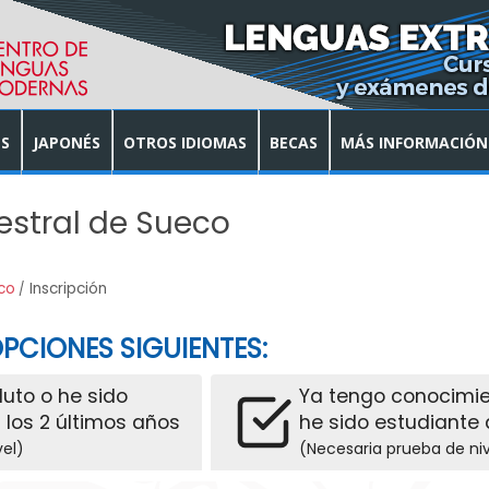
S
JAPONÉS
OTROS IDIOMAS
BECAS
MÁS INFORMACIÓN
estral de Sueco
co
Inscripción
PCIONES SIGUIENTES:
oluto o he sido
Ya tengo conocimie
 los 2 últimos años
he sido estudiante 
vel)
(Necesaria prueba de niv