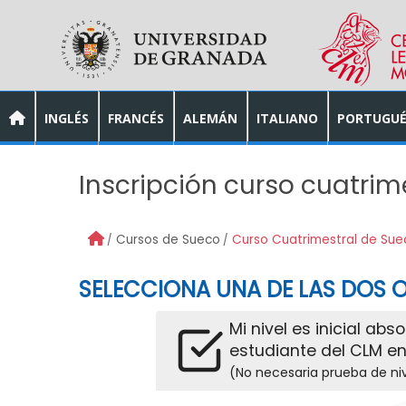
Skip to main content
INGLÉS
FRANCÉS
ALEMÁN
ITALIANO
PORTUGUÉ
Inscripción curso cuatrim
Cursos de Sueco
Curso Cuatrimestral de Sue
SELECCIONA UNA DE LAS DOS O
Mi nivel es inicial abs
estudiante del CLM en
(No necesaria prueba de ni