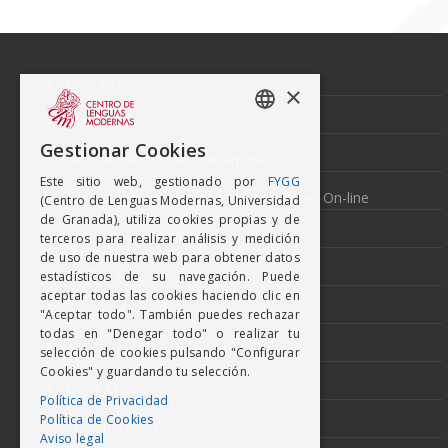
Navegación
de
entradas
Contacto
×
Aviso Legal
SPANISH
Gestionar Cookies
Normativa Lenguas Extranjeras
ENGISH
Este sitio web, gestionado por
FYGG
Condiciones generales de inscripciones On-line
(Centro de Lenguas Modernas, Universidad
de Granada), utiliza cookies propias y de
Perfil del Contratante
terceros para realizar análisis y medición
de uso de nuestra web para obtener datos
Política de Calidad
estadísticos de su navegación. Puede
aceptar todas las cookies haciendo clic en
Política de Cookies
"Aceptar todo". También puedes rechazar
todas en "Denegar todo" o realizar tu
Politica de Privacidad
selección de cookies pulsando "Configurar
Cookies" y guardando tu selección.
Canal Ético
Política de Privacidad
Política de Cookies
Transparencia
Aviso legal