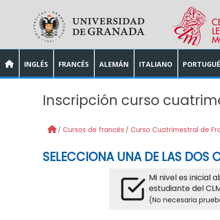
Skip to main content
INGLÉS
FRANCÉS
ALEMÁN
ITALIANO
PORTUGUÉ
Inscripción curso cuatrim
Cursos de francés
Curso Cuatrimestral de Fr
SELECCIONA UNA DE LAS DOS O
Mi nivel es inicial 
estudiante del CLM
(No necesaria prueb