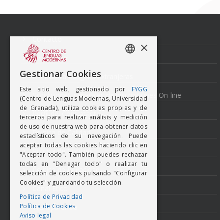
Navegación
de
entradas
Contacto
×
Aviso Legal
SPANISH
Gestionar Cookies
Normativa Lenguas Extranjeras
ENGISH
Este sitio web, gestionado por
FYGG
Condiciones generales de inscripciones On-line
(Centro de Lenguas Modernas, Universidad
de Granada), utiliza cookies propias y de
Perfil del Contratante
terceros para realizar análisis y medición
de uso de nuestra web para obtener datos
Política de Calidad
estadísticos de su navegación. Puede
aceptar todas las cookies haciendo clic en
Política de Cookies
"Aceptar todo". También puedes rechazar
todas en "Denegar todo" o realizar tu
Politica de Privacidad
selección de cookies pulsando "Configurar
Cookies" y guardando tu selección.
Canal Ético
Política de Privacidad
Política de Cookies
Transparencia
Aviso legal