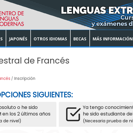
S
JAPONÉS
OTROS IDIOMAS
BECAS
MÁS INFORMACIÓN
estral de Francés
ancés
Inscripción
PCIONES SIGUIENTES:
absoluto o he sido
Ya tengo conocimient
 en los 2 últimos años
he sido estudiante de
a de nivel)
(Necesaria prueba de ni