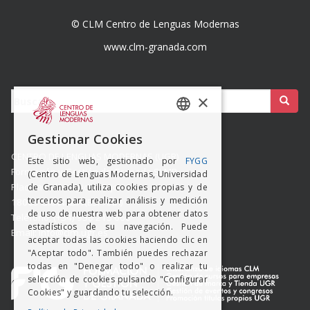
© CLM Centro de Lenguas Modernas
www.clm-granada.com
Buscar:
×
SPANISH
Gestionar Cookies
ENGISH
CENTRO DE LENGUAS MODERNAS (UGR)
Este sitio web, gestionado por
FYGG
Formación y Gestión de Granada SLMP
(Centro de Lenguas Modernas, Universidad
Placeta del Hospicio Viejo s/n
de Granada), utiliza cookies propias y de
terceros para realizar análisis y medición
18009 GRANADA (ESPAÑA)
de uso de nuestra web para obtener datos
Teléfono: (+34) 958 215 660
estadísticos de su navegación. Puede
Email: info@clm.ugr.es
aceptar todas las cookies haciendo clic en
"Aceptar todo". También puedes rechazar
todas en "Denegar todo" o realizar tu
selección de cookies pulsando "Configurar
Cookies" y guardando tu selección.