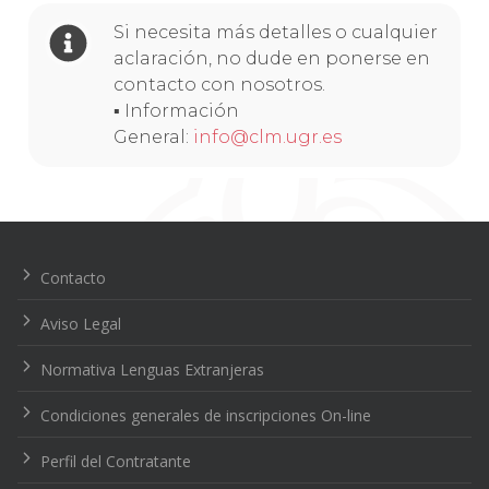
Si necesita más detalles o cualquier
aclaración, no dude en ponerse en
contacto con nosotros.
▪ Información
General:
info@clm.ugr.es
Navegación
de
entradas
Contacto
Aviso Legal
Normativa Lenguas Extranjeras
Condiciones generales de inscripciones On-line
Perfil del Contratante